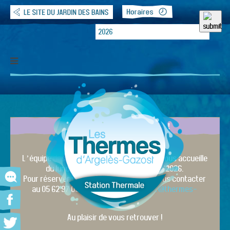
DERNIÈRE MINUTE !
Etablissement ouvert
L’équipe des Thermes d’Argelès-Gazost vous accueille
du lundi 30 mars 2026 au 31 octobre 2026.
Pour réserver votre cure, vous pouvez nous contacter
au 05 62 97 03 24 ou par mail :
contact@thermes-
argeles.fr
Au plaisir de vous retrouver !