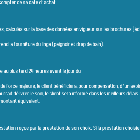
 compter de sa date d’achat.
s, calculés sur la base des données en vigueur sur les brochures (édit
end la fourniture du linge (peignoir et drap de bain).
e au plus tard 24 heures avant le jour du
s de force majeure, le client bénéficiera, pour compensation, d’un avo
urrait délivrer le soin, le client sera informé dans les meilleurs délais
 montant équivalent.
tation reçue par la prestation de son choix. Si la prestation choisie