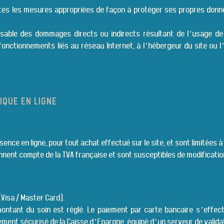
 toutes les mesures appropriées de façon à protéger ses propres donn
sable des dommages directs ou indirects résultant de l’usage de ce
onctionnements liés au réseau Internet, à l’hébergeur du site ou l’
IQUE EN LIGNE
ence en ligne, pour tout achat effectué sur le site, et sont limitées à
tiennent compte de la TVA française et sont susceptibles de modificati
Visa / Master Card).
 montant du soin est réglé. Le paiement par carte bancaire s’effec
ement sécurisé de la Caisse d’Epargne, équipé d’un serveur de valida