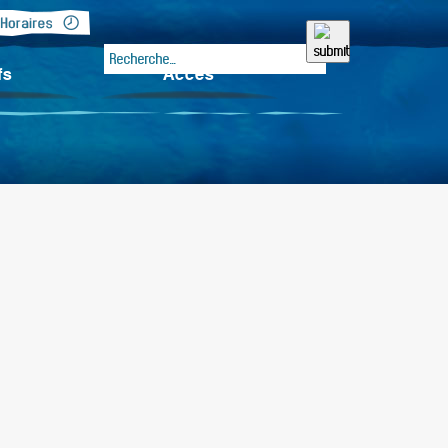
fs
Accès