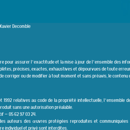
 Xavier Decomble
pour assurer l’exactitude et la mise à jour de l’ensemble des inform
plètes, précises, exactes, exhaustives et dépourvues de toute erreur
e corriger ou de modifier à tout moment et sans préavis, le contenu d
llet 1992 relatives au code de la propriété intellectuelle, l’ensemble
roduit sans une autorisation préalable.
if – 05 62 97 03 24.
s des auteurs des œuvres protégées reproduites et communiquées s
e individuel et privé sont interdites.