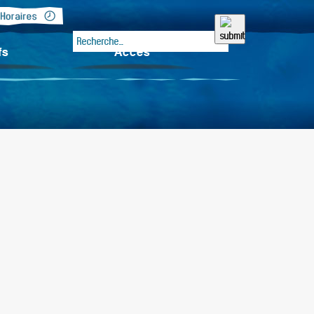
fs
Accès