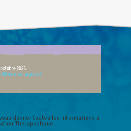
 octobre 2026.
ct@thermes-argeles.fr
vous donner toutes les informations à
ation Thérapeutique...