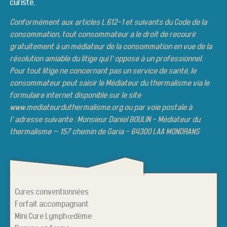
curiste.
Conformément aux articles L.612-1 et suivants du Code de la
consommation, tout consommateur a le droit de recourir
gratuitement à un médiateur de la consommation en vue de la
résolution amiable du litige qui l’oppose à un professionnel.
Pour tout litige ne concernant pas un service de santé, le
consommateur peut saisir le Médiateur du thermalisme via le
formulaire internet disponible sur le site
www.mediateurduthermalisme.org
ou par voie postale à
l’adresse suivante : Monsieur Daniel BOULIN - Médiateur du
thermalisme – 157 chemin de Garia - 64300 LAA MONDRANS
Cures conventionnées
Forfait accompagnant
Mini Cure Lymphœdème