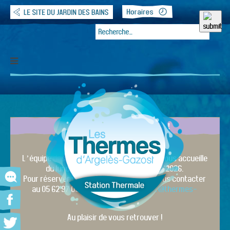
DERNIÈRE MINUTE !
Etablissement ouvert
L’équipe des Thermes d’Argelès-Gazost vous accueille
du lundi 30 mars 2026 au 31 octobre 2026.
Pour réserver votre cure, vous pouvez nous contacter
au 05 62 97 03 24 ou par mail :
contact@thermes-
argeles.fr
Au plaisir de vous retrouver !