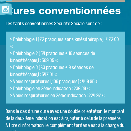
Cures conventionnées
Les tarifs conventionnés Sécurité Sociale sont de :
> Phlébologie 1 (72 pratiques sans kinésithérapie) : 472.80
€
> Phlébologie 2 (54 pratiques + 18 séances de
kinésithérapie) : 589.85 €
> Phlébologie 3 (63 pratiques + 9 séances de
kinésithérapie) : 547.01 €
> Voies respiratoires (108 pratiques) : 449.95 €
> Phlébologie en 2ème indication : 236.39 €
> Voies respiratoires en 2ème indication : 224.97 €
Dans le cas d’une cure avec une double orientation, le montant
de la deuxième indication est à rajouter à celui de la première.
A titre d'information, le complément tarifaire est à la charge du