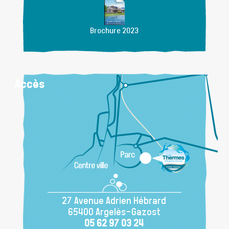
Brochure 2023
Accès
27 Avenue Adrien Hébrard
65400 Argelès-Gazost
05 62 97 03 24