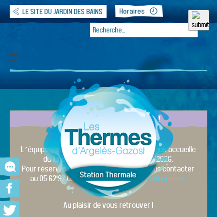
DERNIÈRE MINUTE !
Etablissement ouvert
L’équipe des Thermes d’Argelès-Gazost vous accueille
du lundi 30 mars 2026 au 31 octobre 2026.
Pour réserver votre cure, vous pouvez nous contacter
au 05 62 97 03 24 ou par mail :
contact@thermes-
argeles.fr
Au plaisir de vous retrouver !